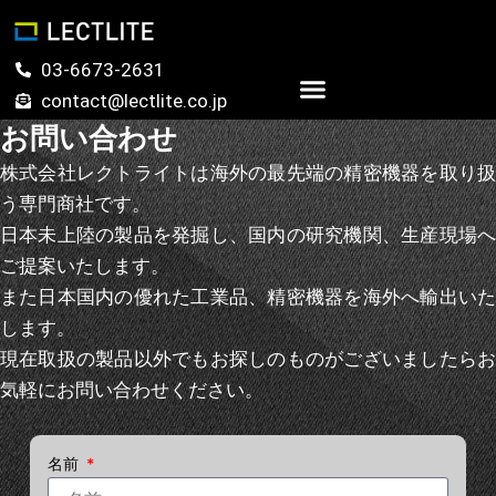
内
容
を
03-6673-2631
ス
contact@lectlite.co.jp
キ
お問い合わせ
お問い合わせ
ッ
プ
株式会社レクトライトは海外の最先端の精密機器を取り扱
う専門商社です。
日本未上陸の製品を発掘し、国内の研究機関、生産現場へ
ご提案いたします。
また日本国内の優れた工業品、精密機器を海外へ輸出いた
します。
現在取扱の製品以外でもお探しのものがございましたらお
気軽にお問い合わせください。
名前