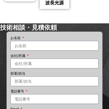
波長光源
技術相談・見積依頼
お名前
会社/所属
部署/担当
電話番号
Email