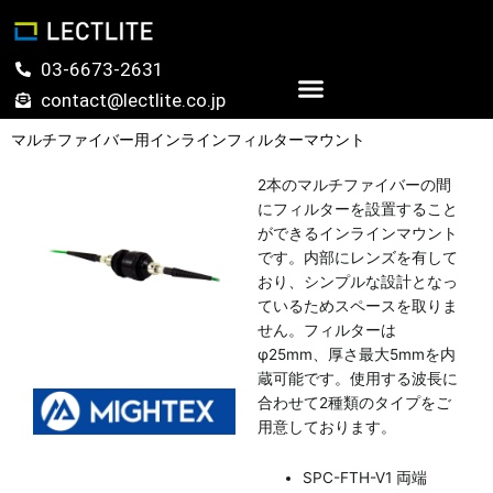
内
容
を
03-6673-2631
ス
contact@lectlite.co.jp
キ
お問い合わせ
ッ
マルチファイバー用インラインフィルターマウント
プ
2本のマルチファイバーの間
にフィルターを設置すること
ができるインラインマウント
です。内部にレンズを有して
おり、シンプルな設計となっ
ているためスペースを取りま
せん。フィルターは
φ25mm、厚さ最大5mmを内
蔵可能です。使用する波長に
合わせて2種類のタイプをご
用意しております。
SPC-FTH-V1 両端