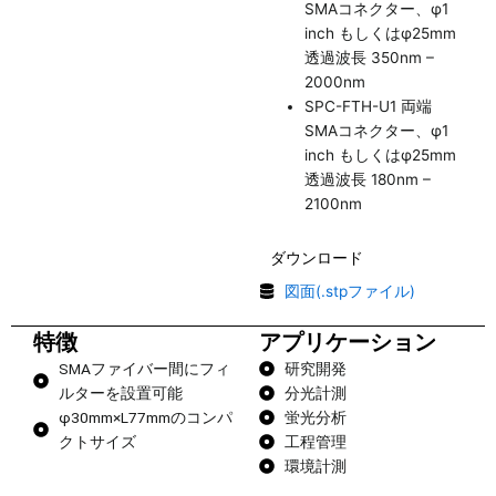
SMAコネクター、φ1
inch もしくはφ25mm
透過波長 350nm –
2000nm
SPC-FTH-U1 両端
SMAコネクター、φ1
inch もしくはφ25mm
透過波長 180nm –
2100nm
ダウンロード
図面(.stpファイル)
特徴
アプリケーション
SMAファイバー間にフィ
研究開発
ルターを設置可能
分光計測
φ30mm×L77mmのコンパ
蛍光分析
クトサイズ
工程管理
環境計測