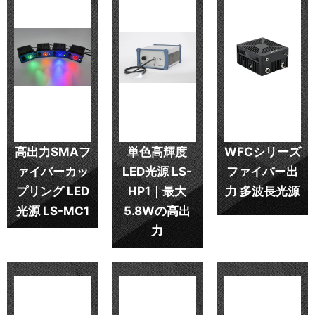
高出力SMAフ
単色高輝度
WFCシリーズ
ァイバーカッ
LED光源 LS-
ファイバー出
プリング LED
HP1｜最大
力 多波長光源
光源 LS-MC1
5.8Wの高出
力