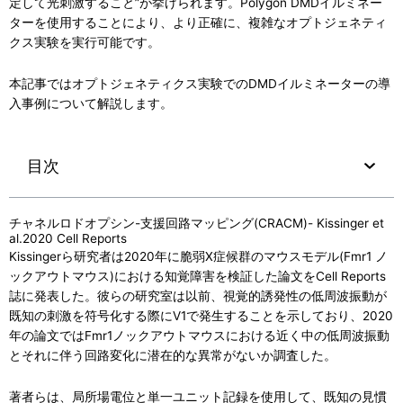
定して光刺激すること”が挙げられます。Polygon DMDイルミネー
ターを使用することにより、より正確に、複雑なオプトジェネティ
クス実験を実行可能です。
本記事ではオプトジェネティクス実験でのDMDイルミネーターの導
入事例について解説します。
目次
チャネルロドオプシン-支援回路マッピング(CRACM)- Kissinger et
al.2020 Cell Reports
Kissingerら研究者は2020年に脆弱X症候群のマウスモデル(Fmr1 ノ
ックアウトマウス)における知覚障害を検証した論文をCell Reports
誌に発表した。彼らの研究室は以前、視覚的誘発性の低周波振動が
既知の刺激を符号化する際にV1で発生することを示しており、2020
年の論文ではFmr1ノックアウトマウスにおける近く中の低周波振動
とそれに伴う回路変化に潜在的な異常がないか調査した。
著者らは、局所場電位と単一ユニット記録を使用して、既知の見慣