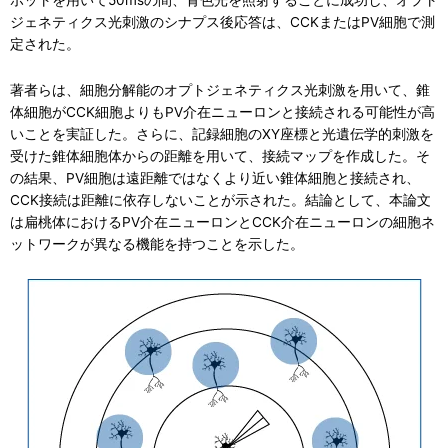
ポットを用いて50msの間、青色光を照射することに成功し、オプト
ジェネティクス光刺激のシナプス後応答は、CCKまたはPV細胞で測
定された。
著者らは、細胞分解能のオプトジェネティクス光刺激を用いて、錐
体細胞がCCK細胞よりもPV介在ニューロンと接続される可能性が高
いことを実証した。さらに、記録細胞のXY座標と光遺伝学的刺激を
受けた錐体細胞体からの距離を用いて、接続マップを作成した。そ
の結果、PV細胞は遠距離ではなくより近い錐体細胞と接続され、
CCK接続は距離に依存しないことが示された。結論として、本論文
は扁桃体におけるPV介在ニューロンとCCK介在ニューロンの細胞ネ
ットワークが異なる機能を持つことを示した。