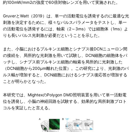
約100mW/mm2の強度で60倍対物レンズを用いて実施された。
GruverとWatt（2019）は、単一の活動電位を誘発するのに最適な光
刺激を決定するために、様々なパルスパラメータをテストし、単一
の活動電位を誘発するには、軸索（2～3ms）では細胞体（1ms）よ
りも長いパルス光刺激が必要だということを示した。
また、小脳におけるプルキンエ細胞とシナプス後DCNニューロン間
の接続を、局所的な光刺激を用いて試験し、DCN細胞の細胞体をパ
ッチし、シナプス前プルキンエ細胞の軸索を局所的に光刺激した
（DCN細胞から200μm離れた位置）。この研究により、光刺激のパ
ルス幅が増加すると、DCN細胞におけるシナプス後応答が増加する
ことが明らかとなった。
本研究では、MightexのPolygon DMD照明装置を用いて単一活動電
位を誘発し、小脳の神経回路を試験する、効果的な局所刺激プロト
コルを実証したと言える。