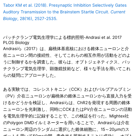
Tabor KM et al. (2018). Presynaptic Inhibition Selectively Gates
Auditory Transmission to the Brainstem Startle Circuit.
Current
Biology
, 28(16), 2527-2535.
パッチクランプ電気生理学による標的照明-Andrasi et al. 2017
PLOS Biology
Andrasiら（2017）は、扁桃体基底核における錐体ニューロンと介
在ニューロン間の接続性、そしてこれらの相互作用が活動をどのよ
うに制御するかを調査した。彼らは、オプトジェネティクス、パッ
チクランプ電気生理学、顕微鏡技術など、様々な手法を用いてこれ
らの疑問にアプローチした。
ある実験では、コレシストキニン（CCK）およびパルブアルブミン
（PV）介在ニューロンが扁桃体の錐体ニューロンから直接入力を受
けるかどうかを検証し、Andrasiらは、ChR2を発現する周囲の錐体
ニューロンを光刺激し、同時にCCKまたはPV介在ニューロンの活動
を電気生理学的に記録することで、この検証を行った。Mightex社
のPolygon DMDイルミネーターを用いることで、Andrasiらは介在
ニューロン周辺のランダムに選択した錐体細胞に、15～20μmのス