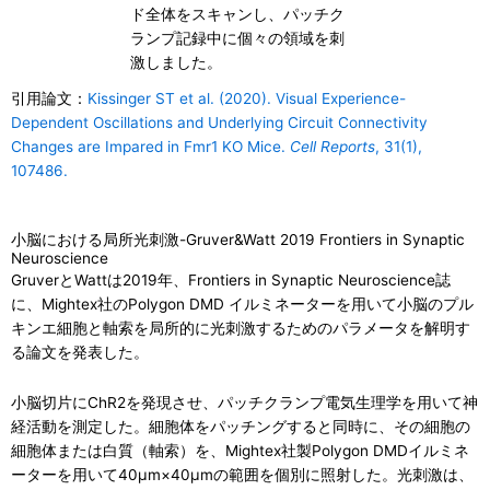
ド全体をスキャンし、パッチク
ランプ記録中に個々の領域を刺
激しました。
引用論文：
Kissinger ST et al. (2020). Visual Experience-
Dependent Oscillations and Underlying Circuit Connectivity
Changes are Impared in Fmr1 KO Mice.
Cell Reports
, 31(1),
107486.
小脳における局所光刺激-Gruver&Watt 2019 Frontiers in Synaptic
Neuroscience
GruverとWattは2019年、Frontiers in Synaptic Neuroscience誌
に、Mightex社のPolygon DMD イルミネーターを用いて小脳のプル
キンエ細胞と軸索を局所的に光刺激するためのパラメータを解明す
る論文を発表した。
小脳切片にChR2を発現させ、パッチクランプ電気生理学を用いて神
経活動を測定した。細胞体をパッチングすると同時に、その細胞の
細胞体または白質（軸索）を、Mightex社製Polygon DMDイルミネ
ーターを用いて40μm×40μmの範囲を個別に照射した。光刺激は、