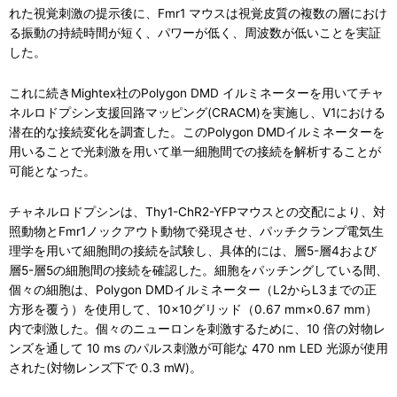
れた視覚刺激の提示後に、Fmr1 マウスは視覚皮質の複数の層におけ
る振動の持続時間が短く、パワーが低く、周波数が低いことを実証
した。
これに続きMightex社のPolygon DMD イルミネーターを用いてチャ
ネルロドプシン支援回路マッピング(CRACM)を実施し、V1における
潜在的な接続変化を調査した。このPolygon DMDイルミネーターを
用いることで光刺激を用いて単一細胞間での接続を解析することが
可能となった。
チャネルロドプシンは、Thy1-ChR2-YFPマウスとの交配により、対
照動物とFmr1ノックアウト動物で発現させ、パッチクランプ電気生
理学を用いて細胞間の接続を試験し、具体的には、層5-層4および
層5-層5の細胞間の接続を確認した。細胞をパッチングしている間、
個々の細胞は、Polygon DMDイルミネーター（L2からL3までの正
方形を覆う）を使用して、10×10グリッド（0.67 mm×0.67 mm）
内で刺激した。個々のニューロンを刺激するために、10 倍の対物レ
ンズを通して 10 ms のパルス刺激が可能な 470 nm LED 光源が使用
された(対物レンズ下で 0.3 mW)。