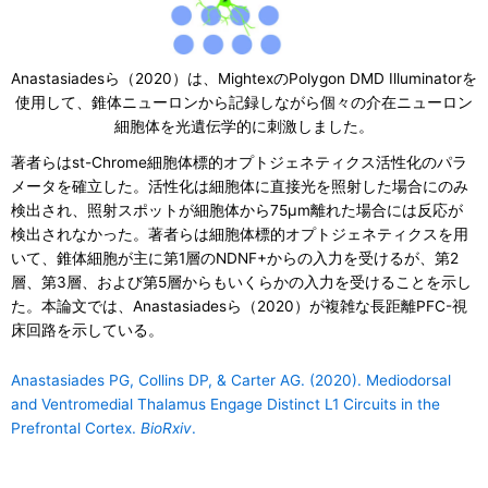
Anastasiadesら（2020）は、MightexのPolygon DMD Illuminatorを
使用して、錐体ニューロンから記録しながら個々の介在ニューロン
細胞体を光遺伝学的に刺激しました。
著者らはst-Chrome細胞体標的オプトジェネティクス活性化のパラ
メータを確立した。活性化は細胞体に直接光を照射した場合にのみ
検出され、照射スポットが細胞体から75μm離れた場合には反応が
検出されなかった。著者らは細胞体標的オプトジェネティクスを用
いて、錐体細胞が主に第1層のNDNF+からの入力を受けるが、第2
層、第3層、および第5層からもいくらかの入力を受けることを示し
た。本論文では、Anastasiadesら（2020）が複雑な長距離PFC-視
床回路を示している。
Anastasiades PG, Collins DP, & Carter AG. (2020). Mediodorsal
and Ventromedial Thalamus Engage Distinct L1 Circuits in the
Prefrontal Cortex.
BioRxiv
.