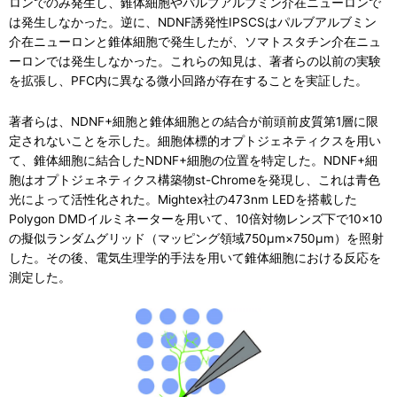
ロンでのみ発生し、錐体細胞やパルブアルブミン介在ニューロンで
は発生しなかった。逆に、NDNF誘発性IPSCSはパルブアルブミン
介在ニューロンと錐体細胞で発生したが、ソマトスタチン介在ニュ
ーロンでは発生しなかった。これらの知見は、著者らの以前の実験
を拡張し、PFC内に異なる微小回路が存在することを実証した。
著者らは、NDNF+細胞と錐体細胞との結合が前頭前皮質第1層に限
定されないことを示した。細胞体標的オプトジェネティクスを用い
て、錐体細胞に結合したNDNF+細胞の位置を特定した。NDNF+細
胞はオプトジェネティクス構築物st-Chromeを発現し、これは青色
光によって活性化された。Mightex社の473nm LEDを搭載した
Polygon DMDイルミネーターを用いて、10倍対物レンズ下で10×10
の擬似ランダムグリッド（マッピング領域750μm×750μm）を照射
した。その後、電気生理学的手法を用いて錐体細胞における反応を
測定した。