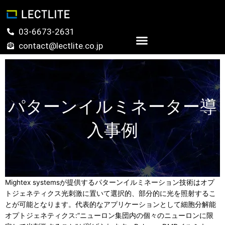
内
容
を
03-6673-2631
ス
contact@lectlite.co.jp
キ
お問い合わせ
ッ
プ
パターンイルミネーター導
入事例
Mightex systemsが提供するパターンイルミネーション技術はオプ
トジェネティクス光刺激に置いて選択的、部分的に光を照射するこ
とが可能となります。代表的なアプリケーションとして細胞分解能
オプトジェネティクス:”ニューロン集団内の個々のニューロンに限