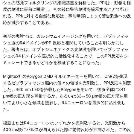
シュの感覚フィルタリングの細胞基盤を解析した。PPIは、動物を軽
度の刺激に事前に曝露し、その後に警告刺激を提示することで行わ
れる。PPIに対する自然な反応は、事前曝露によって警告刺激への反
応が減少することである。
初期の実験では、カルシウムイメージングを用いて、ゼブラフィッ
シュ脳のR4ドメインがPPI反応と相関していることを明らかにし
た。著者らは、オプトジェネティクス光刺激を用いてゼブラフィッ
シュのR4ドメインを選択的に活性化することで、このPPI反応をシ
ミュレートできるかどうかを検証することになった。
Mightex社のPolygon DMD イルミネーターを用いて、ChR2を発現
するゼブラフィッシュ脳内の個々の領域を光刺激し、PPI反応を測定
した。460 nm LEDを搭載したPolygonを用いて、後脳全体に341
µm幅の正方形を照射するか、あるいは33～50 µm幅の正方形を用
いてより小さな領域を照射し、R4ニューロンを選択的に活性化し
た。
後脳またはR4ニューロンのいずれかを光刺激すると、光刺激から
400 ms後にパルスが与えられた際に驚愕反応が抑制された。この反