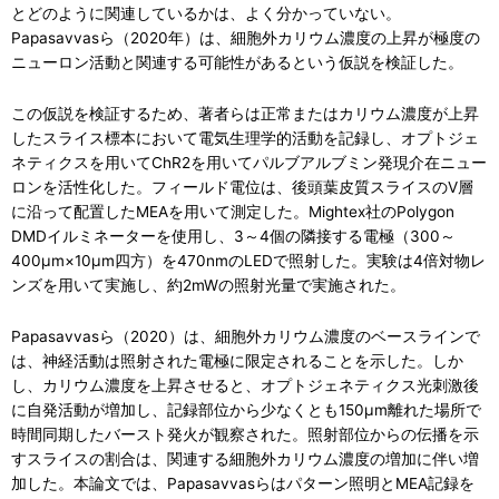
とどのように関連しているかは、よく分かっていない。
Papasavvasら（2020年）は、細胞外カリウム濃度の上昇が極度の
ニューロン活動と関連する可能性があるという仮説を検証した。
この仮説を検証するため、著者らは正常またはカリウム濃度が上昇
したスライス標本において電気生理学的活動を記録し、オプトジェ
ネティクスを用いてChR2を用いてパルブアルブミン発現介在ニュー
ロンを活性化した。フィールド電位は、後頭葉皮質スライスのV層
に沿って配置したMEAを用いて測定した。Mightex社のPolygon
DMDイルミネーターを使用し、3～4個の隣接する電極（300～
400μm×10μm四方）を470nmのLEDで照射した。実験は4倍対物レ
ンズを用いて実施し、約2mWの照射光量で実施された。
Papasavvasら（2020）は、細胞外カリウム濃度のベースラインで
は、神経活動は照射された電極に限定されることを示した。しか
し、カリウム濃度を上昇させると、オプトジェネティクス光刺激後
に自発活動が増加し、記録部位から少なくとも150μm離れた場所で
時間同期したバースト発火が観察された。照射部位からの伝播を示
すスライスの割合は、関連する細胞外カリウム濃度の増加に伴い増
加した。本論文では、Papasavvasらはパターン照明とMEA記録を