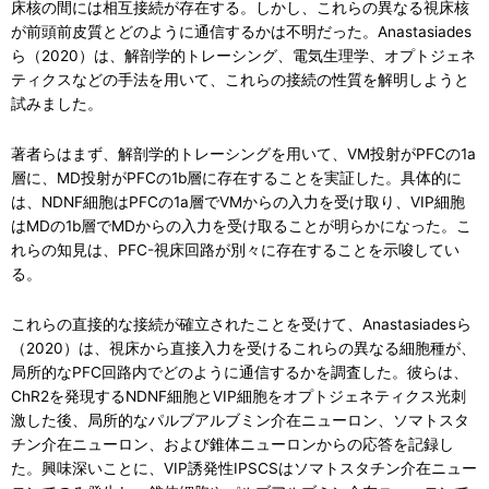
床核の間には相互接続が存在する。しかし、これらの異なる視床核
が前頭前皮質とどのように通信するかは不明だった。Anastasiades
ら（2020）は、解剖学的トレーシング、電気生理学、オプトジェネ
ティクスなどの手法を用いて、これらの接続の性質を解明しようと
試みました。
著者らはまず、解剖学的トレーシングを用いて、VM投射がPFCの1a
層に、MD投射がPFCの1b層に存在することを実証した。具体的に
は、NDNF細胞はPFCの1a層でVMからの入力を受け取り、VIP細胞
はMDの1b層でMDからの入力を受け取ることが明らかになった。こ
れらの知見は、PFC-視床回路が別々に存在することを示唆してい
る。
これらの直接的な接続が確立されたことを受けて、Anastasiadesら
（2020）は、視床から直接入力を受けるこれらの異なる細胞種が、
局所的なPFC回路内でどのように通信するかを調査した。彼らは、
ChR2を発現するNDNF細胞とVIP細胞をオプトジェネティクス光刺
激した後、局所的なパルブアルブミン介在ニューロン、ソマトスタ
チン介在ニューロン、および錐体ニューロンからの応答を記録し
た。興味深いことに、VIP誘発性IPSCSはソマトスタチン介在ニュー