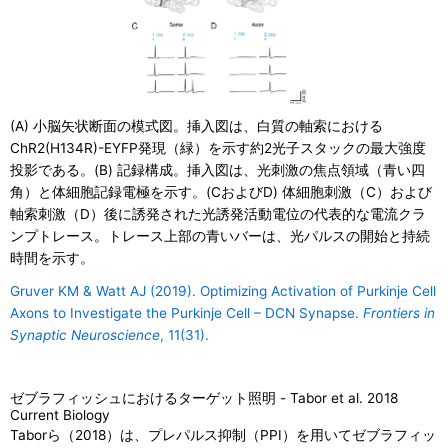
(A) 小脳矢状断面の模式図。挿入図は、白質の軸索における
ChR2(H134R)-EYFP発現（緑）を示す約2光子スタックの最大強度
投影である。(B) 記録構成。挿入図は、光刺激の焦点領域（青い四
角）と体細胞記録電極を示す。(CおよびD) 体細胞刺激（C）および
軸索刺激（D）後に誘発された光誘発活動電位の代表的な電流クラ
ンプトレース。トレース上部の青いバーは、光パルスの開始と持続
時間を示す。
Gruver KM & Watt AJ (2019). Optimizing Activation of Purkinje Cell
Axons to Investigate the Purkinje Cell – DCN Synapse.
Frontiers in
Synaptic Neuroscience
, 11(31).
ゼブラフィッシュにおけるターゲット照明 - Tabor et al. 2018
Current Biology
Taborら（2018）は、プレパルス抑制（PPI）を用いてゼブラフィッ