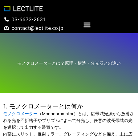
内
容
を
03-6673-2631
ス
contact@lectlite.co.jp
キ
お問い合わせ
ッ
プ
モノクロメーターとは？原理・構造・分光器との違い
1. モノクロメーターとは何か
モノクロメーター
（Monochromator）とは、広帯域光源から放射さ
れる光を回折格子やプリズムによって分光し、任意の波長帯域の光
を選択して出力する装置です。
内部にスリット、反射ミラー、グレーティングなどを備え、主に広