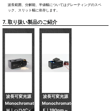
波長範囲、分解能、半値幅についてはグレーティングのスペ
ック、スリット幅に依存します。
7. 取り扱い製品のご紹介
波長可変光源
波長可変光源
Monochromator-
Monochromator-
H｜ハロゲン
F｜190nm～